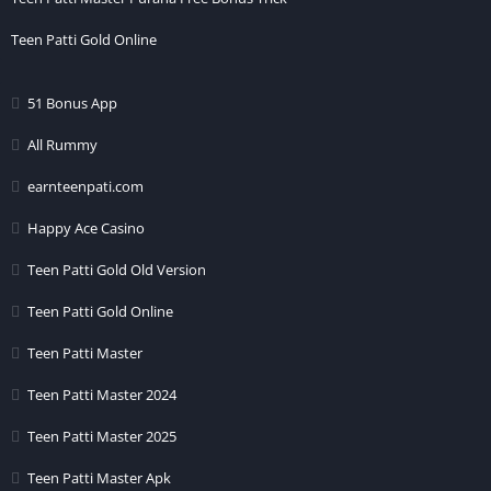
Poker
Teen Patti Gold Online
10 Cards
Variation
51 Bonus App
Ludo
Teen Patti
All Rummy
earnteenpati.com
Rummy Game In Teen Patti Master:-
अगर आप रमी खेलने में एक्सपोर्ट है
तो
Teen Patti Master
में रमी गेम भी मिलता है इसमें दो आदमी वेट करते हैं आप को
Happy Ace Casino
मिनिमम 80 पैसे का बेट करना पड़ता है और
Teen Patti Master
में
King
आने पर
Teen Patti Gold Old Version
आप जीत सकते हैं
Teen Patti Gold Online
Teen Patti Game In Teen Patti Master Apk:-
आपलोग
Teen
Patti
खेलने में माहिर है, और मुझे तो लगता हैं, आप
Game
को बहुत पसंद करते हैं, तो
Teen Patti Master
इसमें तीन पत्ती गेम भी मिलता है इसमें दो आदमी, तीन आदमी और चार आदमी भी बेट कर
Teen Patti Master 2024
सकते हैं आप को मिनिमम
10
पैसे का वेट करना पड़ता है, इसका बेट धिरे-धीरे बढ़ता हैं,
और अगर आपकी पत्ती उससे अधिक आ जाता हैं, तो आप जीत सकते हैं, माना की
Teen Patti Master 2025
आपको
Teen Patti Game
खेलना नहीं आता हैं, तो ज्यादा सोचने का नहीं,
Teen
Teen Patti Master Apk
Patti Master
में काफी गेम मिलते हैं, जिसे आप खेलकर काफी अच्ची अर्निंग