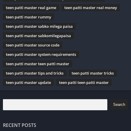
काफी अनेकों प्रकार के अलग-अलग गेम देखने को मिलते हैं जिसमें आप लोगों को हमें भी
teen patti master real game
teen patti master real money
मिल जाता है और इसके साथ ही आप लोगों को
Teen Patti Master
में अलग-अलग
teen patti master rummy
प्रकार के गेम देखने को भी मिलते हैं और इसमें सबसे अच्छी बात है कि आपको
Ludo
teen patti master sabko milega paisa
Game
भी दिया गया है और
Teen Patti Master Download
में आपको
आईपीएल गेम भी दिया गया है तो इस
Teen Patti Master Mod Apk
के अंदर
teen patti master sabkomilegapaisa
जितने भी गेम है उन सभी गेम्स का लिस्ट निम्नलिखित है।
teen patti master source code
teen patti master system requirements
teen patti master teen patti master
teen patti master tips and tricks
teen patti master tricks
teen patti master update
teen patti teen patti master
Search
Ball Sports
Dragon Vs Tiger
RECENT POSTS