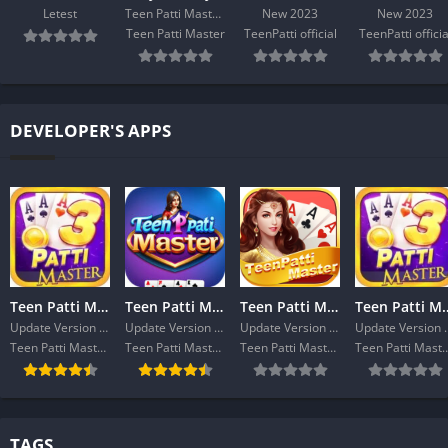
Letest
Teen Patti Master 2023
New 2023
New 2023
Teen Patti Master
TeenPatti official
TeenPatti officia
Teen Patti Master Apk Download :–
आज हम आप लोगों को एक ऐसा रमी
एप बताने वाले हैं जिसमें आपको ₹1550 का बोनस मिलता है और आपको इस एप्लीकेशन
की जो सबसे खास बात मिलने वाली है कि आप लोग इस
Teen Patti Master
के अंदर
Refer करके पैसे कमा सकते हैं वह भी Unlimited, जिसका नाम है
Teen Patti
DEVELOPER'S APPS
Master
और आप लोग इसके अगर Latest Version को डाउनलोड करना चाहते हैं
तो इस आर्टिकल को आगे जरुर पड़ी है जिसमें आप लोगों को इस
Teen Patti Master
Download
का काफी बेहतरीन और
Teen Patti Master Latest Version
Download
करने को मिलने वाला है।
दोस्तों अगर आप लोग
Teen Patti Master
को डाउनलोड करते हैं तो उससे पहले
आप लोगों को यह पता भी होना चाहिए कि आपको इसमें कितना कितना बोनस मिलता है या
Teen Patti Master – Register And Get 1750 Real Cash
Teen Patti Master – Download And Get 1250 Real Cash
Teen Patti Master Mod APK – Download And Get 2300 Bonus
Teen Patti Master – Download An
फिर इसमें आपको कौन कौन से प्रोग्राम देखने को मिलते हैं वैसे तो यह एक ऐसा एप्लीकेशन
Update Version 2024
Update Version 2024
Update Version 2024
Update V
है जिसमें आपको
Rummy Game
को खेल कर पैसे कमाने का मौका मिलता है, लेकिन
Teen Patti Master official
Teen Patti Master official
Teen Patti Master official
Teen Patti Master
इसके अलावा भी इसमें और भी काफी सारे प्रोग्राम है जिसमें आप लोगों का काफी अच्छा
फायदा होने वाला है यानी आप लोग काफी ज्यादा पैसे कमाने वाले हैं इस
3Patti Master
के अंदर, सबसे पहली बात तो आप लोग जब भी इस
Teen Patti Master
Download
को डाउनलोड करेंगे और अपना अकाउंट बनाएंगे तो आपको तुरंत ₹1500
TAGS