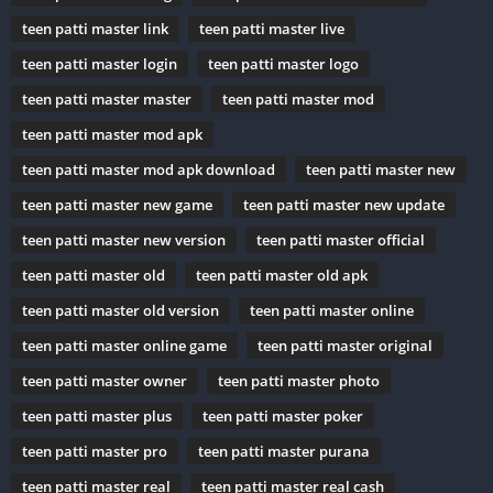
आपके सामने काफी सारे गेम दिख जाएंगे।
teen patti master link
teen patti master live
Step 3 :–
अकाउंट बनाने के लिए आपको लेफ्ट साइड में ऊपर दिए गए प्रोफाइल बटन
teen patti master login
teen patti master logo
पर क्लिक करना है।
teen patti master master
teen patti master mod
Step 4 :–
जिस पर आप लोगों को Binding वाले सेक्शन में एक BIND का बटन
teen patti master mod apk
दिखेगा जिस पर क्लिक करके अपने मोबाइल नंबर को इंटर करना है और एक पासवर्ड को
teen patti master mod apk download
teen patti master new
सेट करना है फिर otp को भरने के बाद Confirm करना है।
teen patti master new game
teen patti master new update
Step 5 :–
अब आप लोग इस
Master Teen Patti
के अंदर सफलतापूर्वक अकाउंट
teen patti master new version
teen patti master official
बना लिए हैं जिसमें आप लोगों को 41₹ बोनस मिल जाएगा।
teen patti master old
teen patti master old apk
Step 6 :–
इस मिली के बोनस से आप लोग गेम खेल सकते हैं इस बोनस को अगर आप
teen patti master old version
teen patti master online
लोग तुरंत कंप्लीट करने के बाद निकासी लगाना चाहेंगे तो आपका निकासी मिलने का चांस
teen patti master online game
teen patti master original
बहुत कम है।
teen patti master owner
teen patti master photo
Teen Patti Master-Mines Game In Teen Patti Master
teen patti master plus
teen patti master poker
Supported Games in Teen Patti Master Apk
teen patti master pro
teen patti master purana
इस
Teen Patti Master Aplication
के अंदर आप लोगों के लिए काफी अच्छे और
teen patti master real
teen patti master real cash