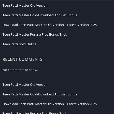
Car Roulette
Teen Patti Master Old Version
7 Up Down
Teen Patti Master Gold-Download And Get Bonus
Zoo Roulette
Download Teen Patti Master Old Version – Latest Version 2025
Crash
Roulette
Teen Patti Master Purana Free Bonus Trick
Ander Bahar
Teen Patti Gold Online
Teen Patti 20-20
Baccarat
RECENT COMMENTS
3 Cards Poker
No comments to show.
Rummy
Best Of Five
Teen Patti Master Old Version
Black Jack
Fruit Line
Teen Patti Master Gold-Download And Get Bonus
Ander Bahar Go
Download Teen Patti Master Old Version – Latest Version 2025
Fishing Rush
Teen Patti Master Purana Free Bonus Trick