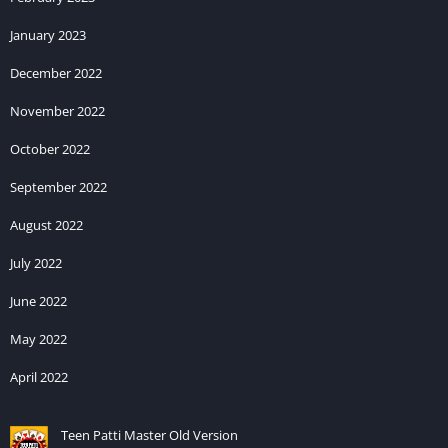
इस गेमिंग
तीन पत्ती मास्टर
में डेली रिवार्ड्स फीचर्स के जरिए आप सभी यूजर्स को एक हफ्ते
में ₹180 का फ्री बोनस मिलता है। आप ₹180 फ्री बोनस के जरिए फ्री गेम खेलकर
January 2023
ज्यादा कमाई कर सकते हैं। मुफ़्त बोनस पाने के लिए आपको प्रतिदिन इस
तीन पत्ती
December 2022
मास्टर
में लॉग इन करना होगा और मुफ़्त बोनस का दावा करना होगा।
November 2022
October 2022
September 2022
August 2022
July 2022
June 2022
May 2022
इस
तीन पत्ती मास्टर
में लॉग इन करने के पहले दिन आपको ₹5 मुफ्त बोनस मिलता है।
April 2022
दूसरे दिन लॉग इन करने पर ₹6, तीसरे दिन लॉग इन करने पर ₹7, चौथे दिन लॉग इन
करने पर ₹8, पांचवें दिन लॉग इन करने पर ₹9, छठे दिन लॉग इन करने पर ₹10 और
सातवें दिन लॉग इन करने पर ₹135 मिलते हैं। क्या आप सप्ताह में प्रतिदिन लॉगिन करके
Teen Patti Master Old Version